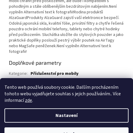
mobil chránit před poškozením, ale bude i kompatibilní s
pohodlným a stále oblíbenějším bezdrátovým nabíjením.Není
vyplněn Alternativní text k fotografii!Rodina produktů
AlzaGuardProdukty AlzaGuard zajistí vaší elektronice bezpečí.
Odolná japonská skla, kvalitní fólie, privátní filtry a chytře řešená
pouzdra ochrání mobilní telefony, tablety nebo chytré hodinky
před poškozením. Sluchátka uložíte do stylových pouzder a jako
praktické doplňky poslouží pestrý výběr poutek na AirTagy
nebo MagSafe peněženek.Není vyplněn Alternativní text k
fotografii!
Doplňkové parametry
Kategorie
:
Příslušenství pro mobily
Záruka
:
36
Tento web používá soubory cookie. Dalším procházením
EAN
:
8595691084948
tohoto webu vyjadřujete souhlas s jejich používáním.. Více
informací
zde
.
Z
á
Nastavení
Vytvořil Shoptet
p
a
t