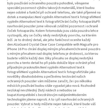
bylo používání ochranného pouzdra pohodlné, věnujeme
speciální pozornost výběru takových materiálů, které budou
nejen odolné a funkční při ochraně telefonu, ale také příjemné na
dotek a manipulaci.Není vyplněn Alternativní text k fotografii!Není
vyplněn Alternativní text k fotografii!Chrání čočky fotoaparátuPři
navrhování pouzder jsme věnovali zvláštní pozornost i ochraně
čoček fotoaparátu. Kolem fotomodulu jsou záda pouzdra lehce
vystouplá, aby se čočky nikdy nedotýkaly povrchu, na kterém
leží. Je to drobný detail, ale jeho funkčnost oceníte každý
den.AlzaGuard Crystal Clear Case Compatible with Magsafe pro
iPhone 16 Pro chrání displej mírným přesahemOchranné pouzdro
s mírným přesahem nad displej telefonu je drobnost, za kterou
budete vděčni každý den. Díky přesahu se displej nedotýká
povrchu a tento detail ho při pádu dokáže lépe ochránit před
případným prasknutím.Není vyplněn Alternativní text k
fotografii!Není vyplněn Alternativní text k fotografii!Stále jako
novéDíky dlouhodobému a pečlivému testování našich
ochranných pouzder vám můžeme zaručit, že i po několika
měsících používání budou stále vypadat jako nová. Rozhodně
nezískají nevzhledný žlutý nádech a nebudou se
loupat.Kompatibilní s bezdrátovým nabíjenímModerním
technologiím jdeme naproti. A to i při navrhování ochranných
pouzder. Vybrat si tedy můžete nejen takové, které bude váš