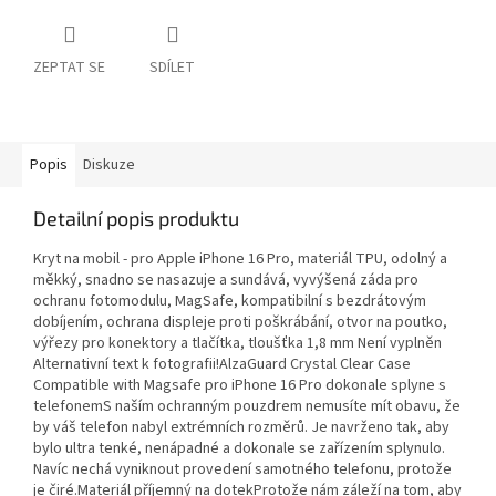
ZEPTAT SE
SDÍLET
Popis
Diskuze
Detailní popis produktu
Kryt na mobil - pro Apple iPhone 16 Pro, materiál TPU, odolný a
měkký, snadno se nasazuje a sundává, vyvýšená záda pro
ochranu fotomodulu, MagSafe, kompatibilní s bezdrátovým
dobíjením, ochrana displeje proti poškrábání, otvor na poutko,
výřezy pro konektory a tlačítka, tloušťka 1,8 mm Není vyplněn
Alternativní text k fotografii!AlzaGuard Crystal Clear Case
Compatible with Magsafe pro iPhone 16 Pro dokonale splyne s
telefonemS naším ochranným pouzdrem nemusíte mít obavu, že
by váš telefon nabyl extrémních rozměrů. Je navrženo tak, aby
bylo ultra tenké, nenápadné a dokonale se zařízením splynulo.
Navíc nechá vyniknout provedení samotného telefonu, protože
je čiré.Materiál příjemný na dotekProtože nám záleží na tom, aby