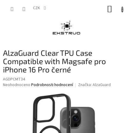
Přejít
NÁKUP
na
CZK
obsah
KOŠÍK
AlzaGuard Clear TPU Case
Compatible with Magsafe pro
iPhone 16 Pro černé
AGDPCMT34
Průměrné
Neohodnoceno
Podrobnosti hodnocení
Značka:
AlzaGuard
hodnocení
produktu
je
0,0
z
5
hvězdiček.