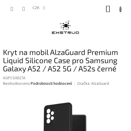
Přejít
NÁKUP
na
CZK
obsah
KOŠÍK
Kryt na mobil AlzaGuard Premium
Liquid Silicone Case pro Samsung
Galaxy A52 / A52 5G / A52s černé
AGPCS0027A
Průměrné
Neohodnoceno
Podrobnosti hodnocení
Značka:
AlzaGuard
hodnocení
produktu
je
0,0
z
5
hvězdiček.