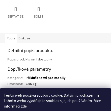
ZEPTAT SE
SDÍLET
Popis
Diskuze
Detailní popis produktu
Popis produktu není dostupný
Doplňkové parametry
Kategorie
:
Příslušenství pro mobily
Hmotnost
:
0.06 kg
EAN
:
8595691012279
Tento web používá soubory cookie. Dalším procházením
Položka byla vyprodána…
tohoto webu vyjadřujete souhlas s jejich používáním.. Více
informací
zde
.
Z