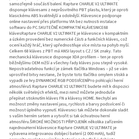
samozřejmě součástí balení. Rapture CHARLIE V2 ULTIMATE
disponuje klávesami z neprůsvitného PBT plastu, který je oproti
klasickému ABS kvalitnější a odolnější. Klávesnice podporuje
online nastavení přes platformu VIA bez nutnosti instalace
softwaru do PC.SKUTEČNĚ KOMPAKTNÍ KLÁVESNICE68
klávesRapture CHARLIE V2 ULTIMATE je klávesnice v kompaktním
a úzkém provedení bez numerické části a funkčních kláves, což
ocení každý hráč, který upřednostňuje více místa na pohyb myší.
Celkem 68 kláves z PBT má ANSI layout s CZ / SK znaky. Tato
mechanická klávesnice disponuje XDA profilem – ten je oproti
běžnějšímu OEM nižší a všechny řady kláves jsou stejně vysoké.
Nepostradatelnou funkcí je zámek tlačítka Windows – již se vám
uprostřed bitvy nestane, že byste toto tlačítko omylem stiskli a
vypadli ze hry.DYNAMICKÉ RGB PODSVÍCENÍPro pohlcující herní
atmosféruS Rapture CHARLIE V2 ULTIMATE budete mít k dispozici
několik světelných efektů, mezi nimiž můžete jednoduše
přepínat stisknutím kláves FN a klávesy HOME. Nechybí ani
možnost změny nastavení jasu, rychlosti a barvy podsvícení či
možnost úplného vypnutí. Klávesnici tak můžete dokonale sladit
s vaším herním setem a vytvořit si tak úchvatnou herní
atmosféru.ŠIROKÉ MOŽNOSTI PŘIPOJENÍK několika zařízením
najednouHerní klávesnice Rapture CHARLIE V2 ULTIMATE je
vybavena integrovanou dobíjecí baterií (2 000 mAh), tudíž