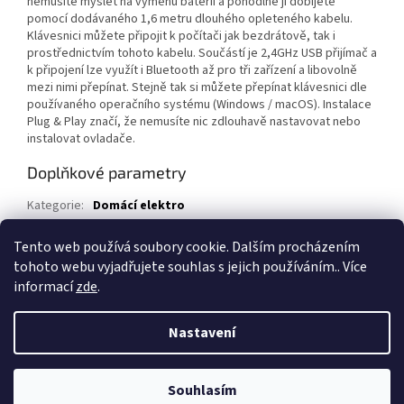
nemusíte myslet na výměnu baterií a pohodlně ji dobijete
pomocí dodávaného 1,6 metru dlouhého opleteného kabelu.
Klávesnici můžete připojit k počítači jak bezdrátově, tak i
prostřednictvím tohoto kabelu. Součástí je 2,4GHz USB přijímač a
k připojení lze využít i Bluetooth až pro tři zařízení a libovolně
mezi nimi přepínat. Stejně tak si můžete přepínat klávesnici dle
používaného operačního systému (Windows / macOS). Instalace
Plug & Play značí, že nemusíte nic zdlouhavě nastavovat nebo
instalovat ovladače.
Doplňkové parametry
Kategorie
:
Domácí elektro
Záruka
:
36
Tento web používá soubory cookie. Dalším procházením
EAN
:
8596690018224
tohoto webu vyjadřujete souhlas s jejich používáním.. Více
informací
zde
.
Z
á
Nastavení
Vytvořil Shoptet
p
a
t
Souhlasím
Copyright 2026
Exstruo
. Všechna práva vyhrazena.
í