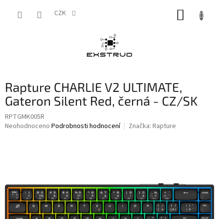
Přejít
NÁKUP
na
CZK
obsah
KOŠÍK
Rapture CHARLIE V2 ULTIMATE,
Gateron Silent Red, černá - CZ/SK
RPTGMK005R
Průměrné
Neohodnoceno
Podrobnosti hodnocení
Značka:
Rapture
hodnocení
produktu
je
0,0
z
5
hvězdiček.