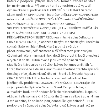
baterii či podporu QMK/VIA. Díky 65% formátu zabere na stole
jen minimum místa. Příjemnou herní atmosféru poté vytvoří
dynamické RGB podsvícení.TECHNICKÉ SPECIFIKACEGateron
Silent RedTYP SPÍNAČŮPBT (neprůsvitné)KEYCAPYXDAPROFIL50
milionů stisknutíŽIVOTNOST SPÍNAČŮ2 mmAKTIVAČNÍ DRÁHA2
000 mAhKAPACITA BATERIEQMK/VIAPODPORACZ /
SKLAYOUT68POČET KLÁVES2,4 GHz, BT a USBPŘIPOJENÍČÍM VÁS
HERNÍ KLÁVESNICE RAPTURE CHARLIE V2 ULTIMATE
PŘEKVAPÍGATERON SILENT REDLineární tiché spínačeRapture
CHARLIE V2 ULTIMATE je osazena tichými mechanickými lineárními
spínači Gateron Silent Red, které jsou již z výroby
předlubrikované, což znamená nižší tření mezi jednotlivými
částmi spínače a minimální hluk, delší životnost či lepší plynulost
a rychlost stisku. Lubrikované jsou kromě spínačů také
stabilizéry klávesnice na větších klávesách (mezerník, Shift,
Enter, Backspace a další). Garantovaná životnost těchto spínačů
dosahuje více jak 50 milionů úhozů – hraní s klávesnicí Rapture
CHARLIE V2 ULTIMATE si tak budete užívat několik let bez
jakéhokoliv problému.DOKONALE PŘIZPŮSOBITELNÁHrajte dle
svých představSpínače Gateron Silent Red jsou tiché, v
aktivačním bodu totiž nedochází k charakteristickému klapnutí.
Aktivační síla spínače činí 50 g, dráha 2 mm a celkový zdvih 4 mm.
Jistě oceníte, že spínače jsou jednoduše vyměnitelné – PCB
podporuje 3 i 5pinové spínače. Vytahovač kláves a spínačů je