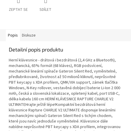
ZEPTAT SE
SDÍLET
Popis
Diskuze
Detailní popis produktu
Herní klávesnice - drátová i bezdrátová (2,4 GHz a Bluetooth),
mechanická, 65% formát (68 kláves), RGB podsvícení,
mechanické lineární spínače Gateron Silent Red, vyměnitelné,
předlubrikované, životnost až 50 milionů kliknutí, neprůsvitné
PBT keycapy s XDA profilem, QMK/VIA support, zámek tlačítka
Windows, N-Key rollover, vestavěná dobíjecí baterie Li-Ion 2 000
mAh, česká a slovenská lokalizace, opletený kabel, port USB-C,
délka kabelu 160 cm HERNÍ KLÁVESNICE RAPTURE CHARLIE V2
ULTIMATEHrajte ještě lépe!Kompaktní bezdrátová herní
klávesnice Rapture CHARLIE V2 ULTIMATE disponuje lineárními
mechanickými spínači Gateron Silent Red s tichým chodem,
které jsou navíc jednoduše vyměnitelné. Klávesnice dále
nabídne neprůsvitné PBT keycapy s XDA profilem, integrovanou