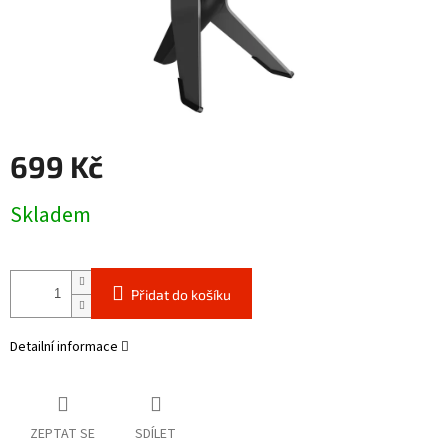
699 Kč
Měrná
Skladem
cena:
Přidat do košíku
Detailní informace
ZEPTAT SE
SDÍLET