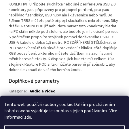
KONEKTIVITUPřipojte sluchátka nebo jiné periferieDva USB 2.0
konektory jsou připraveny pro připojení periferií, jako jsou
například flashdisky, USB huby ale i klávesnice nebo myš. Do
3,5mm TRRS můžete poté připojit sluchátka s mikrofonem. Díky
držáku Rapture POD již nebudete muset tyto konektory hledat
na PC skříni někde pod stolem, ale budete je mít krásně po ruce.
S počítačem propojíte stojánek pomocí dodávaného USB-C >
USB-A kabelu o délce 1,5 metru. ROZZÁŘÍ HERNÍ STŮLÚchvatné
RGB podsvíceníUž tak skvělé provedení z hliníku ještě doplňuje
RGB podsvícení, u kterého můžete tlačítkem na zadní straně
měnit barevné efekty. K dispozici jich budete mít celkem 10 a
stojánek Rapture POD si tak můžete barevně přizpůsobit, aby
dokonale zapadl do vašeho herního koutku.
Doplňkové parametry
Kategorie
:
Audio a Video
Záruka
:
36
Tento web používá soubory cookie. Dalším procházením
EAN
:
8595691069082
tohoto webu vyjadřujete souhlas s jejich používáním.. Více
informací
zde
.
Z
á