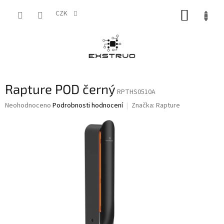
Přejít
NÁKUP
na
CZK
obsah
KOŠÍK
Rapture POD černý
RPTHS0510A
Průměrné
Neohodnoceno
Podrobnosti hodnocení
Značka:
Rapture
hodnocení
produktu
je
0,0
z
5
hvězdiček.