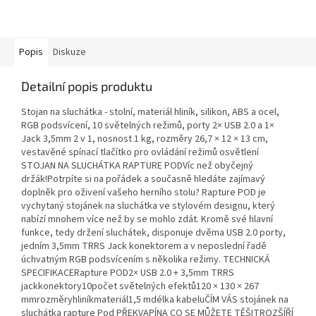
Popis
Diskuze
Detailní popis produktu
Stojan na sluchátka - stolní, materiál hliník, silikon, ABS a ocel,
RGB podsvícení, 10 světelných režimů, porty 2× USB 2.0 a 1×
Jack 3,5mm 2 v 1, nosnost 1 kg, rozměry 26,7 × 12 × 13 cm,
vestavěné spínací tlačítko pro ovládání režimů osvětlení
STOJAN NA SLUCHÁTKA RAPTURE PODVíc než obyčejný
držák!Potrpíte si na pořádek a současně hledáte zajímavý
doplněk pro oživení vašeho herního stolu? Rapture POD je
vychytaný stojánek na sluchátka ve stylovém designu, který
nabízí mnohem více než by se mohlo zdát. Kromě své hlavní
funkce, tedy držení sluchátek, disponuje dvěma USB 2.0 porty,
jedním 3,5mm TRRS Jack konektorem a v neposlední řadě
úchvatným RGB podsvícením s několika režimy. TECHNICKÁ
SPECIFIKACERapture POD2× USB 2.0 + 3,5mm TRRS
jackkonektory10počet světelných efektů120 × 130 × 267
mmrozměryhliníkmateriál1,5 mdélka kabeluČÍM VÁS stojánek na
sluchátka rapture Pod PŘEKVAPÍNA CO SE MŮŽETE TĚŠITROZŠÍŘÍ