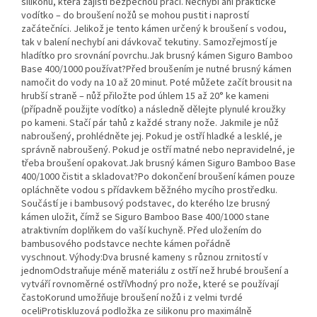
silikonu, která zajistí bezpečnou práci. Nechybí ani praktické
vodítko – do broušení nožů se mohou pustit i naprostí
začátečníci. Jelikož je tento kámen určený k broušení s vodou,
tak v balení nechybí ani dávkovač tekutiny. Samozřejmostí je
hladítko pro srovnání povrchu.Jak brusný kámen Siguro Bamboo
Base 400/1000 používat?Před broušením je nutné brusný kámen
namočit do vody na 10 až 20 minut. Poté můžete začít brousit na
hrubší straně – nůž přiložte pod úhlem 15 až 20° ke kameni
(případně použijte vodítko) a následně dělejte plynulé kroužky
po kameni. Stačí pár tahů z každé strany nože. Jakmile je nůž
nabroušený, prohlédněte jej. Pokud je ostří hladké a lesklé, je
správně nabroušený. Pokud je ostří matné nebo nepravidelné, je
třeba broušení opakovat.Jak brusný kámen Siguro Bamboo Base
400/1000 čistit a skladovat?Po dokončení broušení kámen pouze
opláchněte vodou s přídavkem běžného mycího prostředku.
Součástí je i bambusový podstavec, do kterého lze brusný
kámen uložit, čímž se Siguro Bamboo Base 400/1000 stane
atraktivním doplňkem do vaší kuchyně. Před uložením do
bambusového podstavce nechte kámen pořádně
vyschnout. Výhody:Dva brusné kameny s různou zrnitostí v
jednomOdstraňuje méně materiálu z ostří než hrubé broušení a
vytváří rovnoměrné ostříVhodný pro nože, které se používají
častoKorund umožňuje broušení nožů i z velmi tvrdé
oceliProtiskluzová podložka ze silikonu pro maximálně