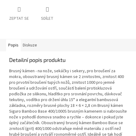
ZEPTAT SE
SDÍLET
Popis
Diskuze
Detailní popis produktu
Brusný kámen - na nože, sekáčky i sekery, pro broušení za
mokra, oboustranný brusný kámen se 2 zrnitostmi, zrnitost 400
pro prvotní broušení tupých nožů, zrnitost 1000 pro jemné
broušení a udržování ostří, součástí balení protiskluzová
podložka ze silikonu, hladítko pro srovnání povrchu, dávkovač
tekutiny, vodítko pro držení úhlu 15° a elegantní bambusová
základna, rozměry brusné plochy 18 × 6 × 2,8 cm Brusný kámen
Siguro Bamboo Base 400/1000S brusným kamenem si nabrousíte
nože v pohodlí domova snadno a rychle – dokonce i pokud jste
úplný začátečník. Oboustranný brusný kámen Bamboo Base se
zrnitostí (grit) 400/1000 odstraňuje méně materiálu z ostří než
hrubé broušení a vytváří rovnoměrné ostří. Ideálně se tak hodí