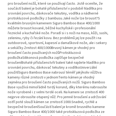
pro broušení nožů, které se používají často. Jistě oceníte, že
součástí balení je bohaté příslušenství v podobě hladítka pro
srovnání povrchu, dávkovače tekutiny, vodítka a nádherné
protiskluzové podložky z bambusu.Jaké nože lze brousit?S
kvalitním brusným kamenem Siguro Bamboo Base 400/1000
můžete brousit kované, běžné kuchyňské i profesionální
řeznické a kuchařské nože. Poradí si i s noži na maso, kůži, sushi,
zeleninu, ryby či řezání kovu. Bez problémů jej lze použít i na
outdoorové, sportovní, kapesní a damaškové nože, ale i sekery
a sekáčky.Zrnitost 400/1000Brusný kámen je vhodný pro
broušení často používaných nožůProtiskluzová
podložkaSilikonová podložka zajišťuje bezpečné
broušeníBohaté příslušenstvíV balení také najdete hladítko pro
srovnání povrchu, dávkovač tekutiny a vodítkoUniverzální
použitíSiguro Bamboo Base nabrousí téměř jakýkoliv nůžDva
kameny různé zrnitosti v jednomTento kámen je vhodný
zejména pro broušení často používaných nožů. Siguro Bamboo
Base využívá mimořádně tvrdý korund, díky kterému nabrousíte
nože vyrobené i z velmi tvrdé oceli. Na kameni se zrnitostí 400
nejprve obrousíte otupený nůž. Pro jemné broušení a udržování
ostří poté slouží kámen se zrnitostí 1000.Snadné, rychlé a
bezpečné broušeníSoučástí balení je kromě brusného kamene
Siguro Bamboo Base 400/1000 také protiskluzová podložka ze