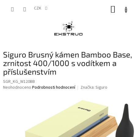
Přejít
NÁKUP
na
CZK
obsah
KOŠÍK
Siguro Brusný kámen Bamboo Base,
zrnitost 400/1000 s vodítkem a
příslušenstvím
SGR_KG_W120BB
Průměrné
Neohodnoceno
Podrobnosti hodnocení
Značka:
Siguro
hodnocení
produktu
je
0,0
z
5
hvězdiček.