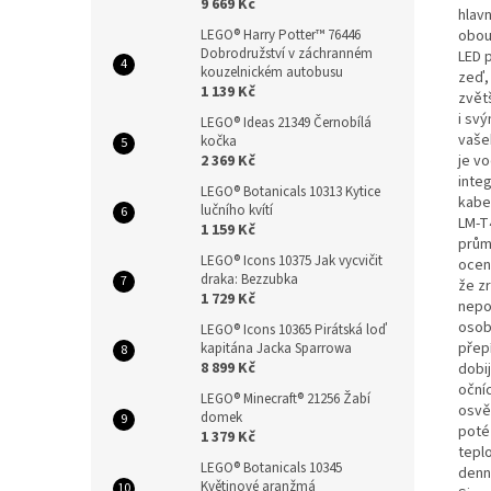
9 669 Kč
hlavn
obou
LEGO® Harry Potter™ 76446
Dobrodružství v záchranném
LED 
kouzelnickém autobusu
zeď,
1 139 Kč
zvět
i sv
LEGO® Ideas 21349 Černobílá
vaše
kočka
je vo
2 369 Kč
inte
LEGO® Botanicals 10313 Kytice
kabe
lučního kvítí
LM-T
1 159 Kč
prům
LEGO® Icons 10375 Jak vycvičit
ocení
draka: Bezzubka
že z
1 729 Kč
nepo
osobn
LEGO® Icons 10365 Pirátská loď
přep
kapitána Jacka Sparrowa
8 899 Kč
dobi
oční
LEGO® Minecraft® 21256 Žabí
osvě
domek
poté
1 379 Kč
teplo
LEGO® Botanicals 10345
denn
Květinové aranžmá