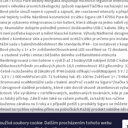
ro LM-T470SU Pure Beauty Morgiana disponuje možností regulovat intenzitu
 hned v několika úrovních.Ekologický způsob napájeníTlačítko nacházející se
lové ploše slouží nejen k vypnutí a zapnutí, ale i nastavení intenzity a přepí
vné teploty světla. Nástěnné kosmetické zrcátko Siguro LM-T470SU Pure B
ana je vybaveno integrovanou Li-Ion baterií, která slibuje na jedno nabití v
ny. Akumulátor dobijete pohodlně pomocí dodávaného USB-C kabelu. Díky 
ní není potřeba kupovat a měnit klasické baterie. Výhody:Nádherné design
edení z kombinace skla a pochromované oceliZrcátko je určeno pro instalac
tážní sada v balení)Voděodolnost dle standardu IP44 – lze instalovat v ko
dlové plochy s 1× a 5× zvětšenímOboustranné LED osvětlení se 72 diodamiL
 a studené světlo i imitaci běžného denního světlaVolitelná intenzita
leníIntegrovaná Li-Ion baterie s výdrží až 2 hodinyUSB nabíjení (USB-C kabe
ní)Vlastnosti:Průměr zrcadlových ploch: 16,5 cmHmotnost: 853 gRozměry: 32 
četně rozloženého držáku)Krytí: IP44 (odolá stříkající vodě)Napájení: 5 V / 2
n 3,8 V / 2 000 mAhPočet LED: 72 Světelný tok: 85–100 lm Zvětšení: 1× / 5×Mat
chromovaná ocelMontážní sada v balení: anoProč vsadit na Siguro?Značka 
zí designově sladěné produkty, které vám dovolí vkusně zkombinovat vyba
cnosti. Vše vyrábíme v certifikovaných, auditovaných továrnách, kde je z
ta i lidský přístup. Záleží nám také na vašem pohodlí, za každý kus ručíme
louženou zárukou na 3 roky a v případě potíží s produkty Siguro se můžete
ehnout na rychlou výměnu přímo na pobočkách.Každý produkt nabídne něc
cGarantujeme okamžitou výměnu na pobočkáchZískáte nadstandardní záru
louženou na 3 rokyVyrobeno pouze v ověřených a kontrolovaných továrná
oužívá soubory cookie. Dalším procházením tohoto webu