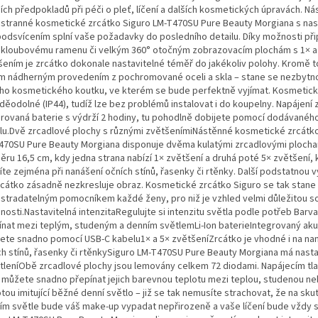
ích předpokladů při péči o pleť, líčení a dalších kosmetických úpravách. N
stranné kosmetické zrcátko Siguro LM-T470SU Pure Beauty Morgiana s nas
podsvícením splní vaše požadavky do posledního detailu. Díky možnosti při
 kloubovému ramenu či velkým 360° otočným zobrazovacím plochám s 1× a
šením je zrcátko dokonale nastavitelné téměř do jakékoliv polohy. Kromě 
ým nádherným provedením z pochromované oceli a skla – stane se nezbytn
ho kosmetického koutku, ve kterém se bude perfektně vyjímat. Kosmetick
děodolné (IP44), tudíž lze bez problémů instalovat i do koupelny. Napájení z
grovaná baterie s výdrží 2 hodiny, tu pohodlně dobijete pomocí dodávanéh
lu.Dvě zrcadlové plochy s různými zvětšenímiNástěnné kosmetické zrcátk
470SU Pure Beauty Morgiana disponuje dvěma kulatými zrcadlovými plocha
ěru 16,5 cm, kdy jedna strana nabízí 1× zvětšení a druhá poté 5× zvětšení, 
te zejména při nanášení očních stínů, řasenky či rtěnky. Další podstatnou 
rcátko zásadně nezkresluje obraz. Kosmetické zrcátko Siguro se tak stane
stradatelným pomocníkem každé ženy, pro niž je vzhled velmi důležitou sou
osti.Nastavitelná intenzitaRegulujte si intenzitu světla podle potřeb Barv
ínat mezi teplým, studeným a denním světlemLi-Ion baterieIntegrovaný ak
jete snadno pomocí USB-C kabelu1× a 5× zvětšeníZrcátko je vhodné i na na
ch stínů, řasenky či rtěnkySiguro LM-T470SU Pure Beauty Morgiana má nasta
tleníObě zrcadlové plochy jsou lemovány celkem 72 diodami. Napájecím tl
 můžete snadno přepínat jejich barevnou teplotu mezi teplou, studenou n
tou imitující běžné denní světlo – již se tak nemusíte strachovat, že na s
ím světle bude váš make-up vypadat nepřirozeně a vaše líčení bude vždy 