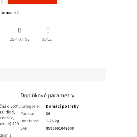
informace
ZEPTAT SE
SDÍLET
Doplňkové parametry
čná o 360°,
Kategorie
:
Domácí potřeby
ED diod,
Záruka
:
36
a nerez,
Hmotnost
:
1.25 kg
ažené) 320
EAN
:
8595691047608
edním z