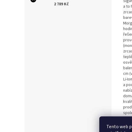
Sigu
2 789 Kč
a to
zrcad
bare
Morgi
hodi
řeše
prov
(mon
zrca
teplé
osvět
bale
cm (v
Li-Io
a po
nabí
domá
kvali
prod
spol
naví
prod
Tento web p