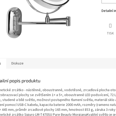
Detailní 
TISK
s
Diskuze
ailní popis produktu
etické zrcátko - nástěnné, oboustranné, vodotěsné, zrcadlová plocha oto
zobrazovací plochy se zvětšením 1× a 5×, oboustranné LED podsvícení, 72 L
é, studené a bílé světlo, možnost postupného tlumení světla, materiál sklo 
jení pomocí USB-C kabelu, kapacita baterie 2000 mAh, rozměry (rameno nat
 × 445 mm, průměr zrcadlové plochy 165 mm, hmotnost 853 g, záruka 3 roky
etické zrcátko Siguro LM-T470SU Pure Beauty MorgianaKvalitní světlo je j