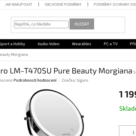
JAK NAKUPOVAT
OBCHODNÍ PODMÍNKY
PODMÍNKY OCHRANY OS
HLEDAT
Sport a Hobby
Audio-Video
Wearables
PC a TV
Pří
Beauty Morgiana
uro LM-T470SU Pure Beauty Morgiana
S
né
noceno
Podrobnosti hodnocení
Značka:
Siguro
ní
1 19
u
Měrná
Skla
cena:
ek.