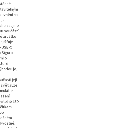
ástěnné
tavitelným
pevnění na
 5×
toho zaujme
ou součástí
é zrcátko
ajišťuje
o USB-C
o Siguro
mi o
které
výhodou je,
částí její
a světlaLze
umulátor
nášení
vitelné LED
ačítkem
ebo
kutečném
skvostné.