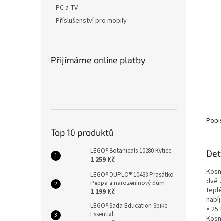
n
PC a TV
e
Příslušenství pro mobily
l
Přijímáme online platby
Popi
Top 10 produktů
LEGO® Botanicals 10280 Kytice
Det
1 259 Kč
Kosm
LEGO® DUPLO® 10433 Prasátko
dvě 
Peppa a narozeninový dům
tepl
1 199 Kč
nabí
LEGO® Sada Education Spike
× 25
Essential
Kosm