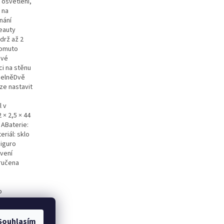
 osvětlení,
 na
nání
eauty
ýdrž až 2
tomuto
ové
i na stěnu
upelněDvě
ze nastavit
l v
× 2,5 × 44
 ABaterie:
eriál: sklo
Siguro
vení
aručena
o
ku
ch
Souhlasím