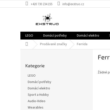
Přejít
+420 730 234 155
info@exstruo.cz
na
obsah
LEGO
Domácí potřeby
Domácí elektro
Domů
Prodávané značky
Ferrida
P
Ferr
o
Přeskočit
s
Kategorie
kategorie
t
Žádné p
r
LEGO
a
Domácí potřeby
n
Domácí elektro
n
í
Sport a Hobby
p
Audio-Video
a
Wearables