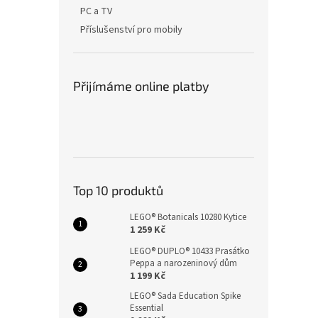
n
PC a TV
e
Příslušenství pro mobily
l
Přijímáme online platby
Top 10 produktů
LEGO® Botanicals 10280 Kytice
1 259 Kč
LEGO® DUPLO® 10433 Prasátko
Peppa a narozeninový dům
1 199 Kč
LEGO® Sada Education Spike
Essential