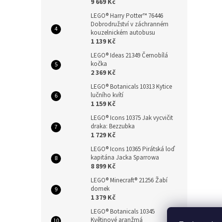
9 669 Kč
LEGO® Harry Potter™ 76446
Dobrodružství v záchranném
kouzelnickém autobusu
1 139 Kč
LEGO® Ideas 21349 Černobílá
kočka
2 369 Kč
LEGO® Botanicals 10313 Kytice
lučního kvítí
1 159 Kč
LEGO® Icons 10375 Jak vycvičit
draka: Bezzubka
1 729 Kč
LEGO® Icons 10365 Pirátská loď
kapitána Jacka Sparrowa
8 899 Kč
LEGO® Minecraft® 21256 Žabí
domek
1 379 Kč
LEGO® Botanicals 10345
Květinové aranžmá