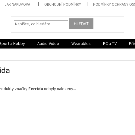
JAK NAKUPOVAT
OBCHODNÍ PODMÍNKY
PODMÍNKY OCHRANY OS
HLEDAT
Sport a Hobby
Audio-Video
Wearables
PC a TV
Pří
ida
rodukty značky
Ferrida
nebyly nalezeny...