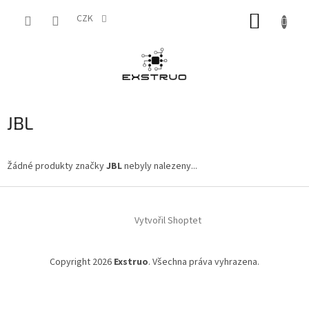
Přejít
NÁKUP
na
CZK
obsah
KOŠÍK
JBL
Žádné produkty značky
JBL
nebyly nalezeny...
Z
á
Vytvořil Shoptet
p
a
t
Copyright 2026
Exstruo
. Všechna práva vyhrazena.
í