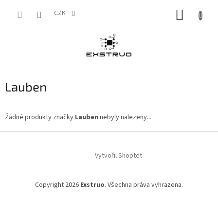
Přejít
NÁKUP
na
CZK
obsah
KOŠÍK
Lauben
Žádné produkty značky
Lauben
nebyly nalezeny...
Z
á
Vytvořil Shoptet
p
a
t
Copyright 2026
Exstruo
. Všechna práva vyhrazena.
í